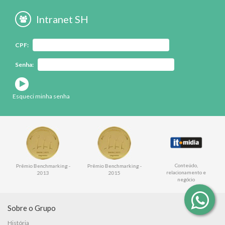
Intranet SH
CPF:
Senha:
Esqueci minha senha
Conteúdo,
Conteúdo,
Prêmio Benchmarking -
relacionamento e
relacionamento e
2015
negócio
negócio
Sobre o Grupo
História