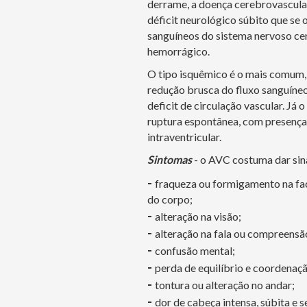
derrame, a doença cerebrovascular
déficit neurológico súbito que se 
sanguíneos do sistema nervoso cen
hemorrágico.
O tipo isquêmico é o mais comum, 
redução brusca do fluxo sanguíneo
deficit de circulação vascular. J
ruptura espontânea, com presença
intraventricular.
Sintomas
- o AVC costuma dar sin
-
fraqueza ou formigamento na fac
do corpo;
-
alteração na visão;
-
alteração na fala ou compreensã
-
confusão mental;
-
perda de equilíbrio e coordenaçã
-
tontura ou alteração no andar;
-
dor de cabeça intensa, súbita e 