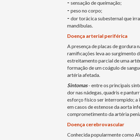
-
sensação de queimação;
-
peso no corpo;
-
dor torácica subesternal que irr
mandíbulas.
Doença arterial periférica
A presença de placas de gordura na
ramificações leva ao surgimento da
estreitamento parcial de uma arté
formação de um coágulo de sangue,
artéria afetada.
Sintomas
- entre os principais si
dor nas nádegas, quadris e panturr
esforço físico ser interrompido; 
em casos de estenose da aorta infer
comprometimento da artéria penia
Doença cerebrovascular
Conhecida popularmente como AVC