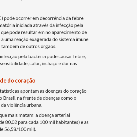
) pode ocorrer em decorrência da febre
atória iniciada através da infecção pela
 que pode resultar em no aparecimento de
va a uma reação exagerada do sistema imune,
e também de outros órgãos.
infecção pela bactéria pode causar febre;
sensibilidade, calor, inchaço e dor nas
úde do coração
estatísticas apontam as doenças do coração
o Brasil, na frente de doenças como o
 da violência urbana.
 que mais matam: a doença arterial
de 80,02 para cada 100 mil habitantes) e as
e 56,58/100 mil).