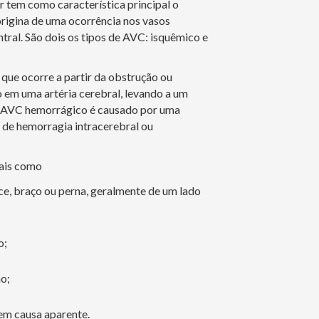
 tem como característica principal o
origina de uma ocorrência nos vasos
tral. São dois os tipos de AVC: isquêmico e
que ocorre a partir da obstrução ou
 em uma artéria cerebral, levando a um
á o AVC hemorrágico é causado por uma
 de hemorragia intracerebral ou
ais como
e, braço ou perna, geralmente de um lado
o;
o;
sem causa aparente.