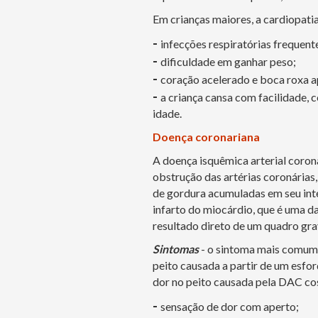
Em crianças maiores, a cardiopati
-
infecções respiratórias frequent
-
dificuldade em ganhar peso;
-
coração acelerado e boca roxa a
-
a criança cansa com facilidade,
idade.
Doença coronariana
A doença isquêmica arterial coron
obstrução das artérias coronárias
de gordura acumuladas em seu inte
infarto do miocárdio, que é uma da
resultado direto de um quadro gr
Sintomas
- o sintoma mais comum 
peito causada a partir de um esfor
dor no peito causada pela DAC co
-
sensação de dor com aperto;