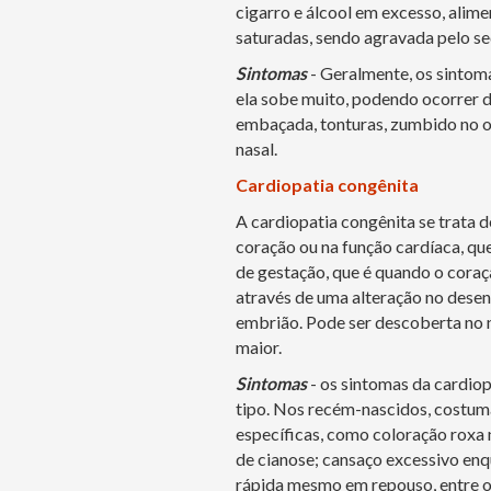
cigarro e álcool em excesso, alime
saturadas, sendo agravada pelo s
Sintomas
- Geralmente, os sintom
ela sobe muito, podendo ocorrer do
embaçada, tonturas, zumbido no o
nasal.
Cardiopatia congênita
A cardiopatia congênita se trata 
coração ou na função cardíaca, qu
de gestação, que é quando o coraç
através de uma alteração no desen
embrião. Pode ser descoberta no n
maior.
Sintomas
- os sintomas da cardio
tipo. Nos recém-nascidos, costuma
específicas, como coloração roxa 
de cianose; cansaço excessivo en
rápida mesmo em repouso, entre o