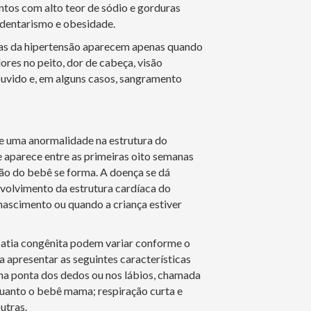
ntos com alto teor de sódio e gorduras
edentarismo e obesidade.
as da hipertensão aparecem apenas quando
res no peito, dor de cabeça, visão
uvido e, em alguns casos, sangramento
de uma anormalidade na estrutura do
e aparece entre as primeiras oito semanas
ão do bebê se forma. A doença se dá
volvimento da estrutura cardíaca do
ascimento ou quando a criança estiver
patia congênita podem variar conforme o
 apresentar as seguintes características
na ponta dos dedos ou nos lábios, chamada
quanto o bebê mama; respiração curta e
utras.