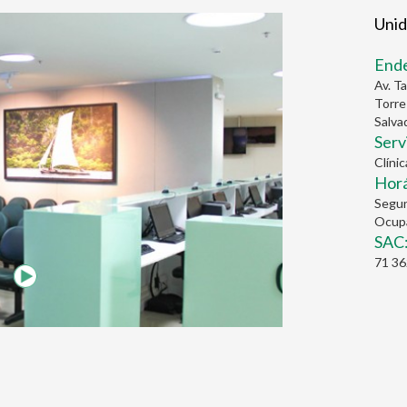
Unid
End
Av. T
Torre
Salva
Serv
Clíni
Horá
Segun
Ocupa
SAC
71 3