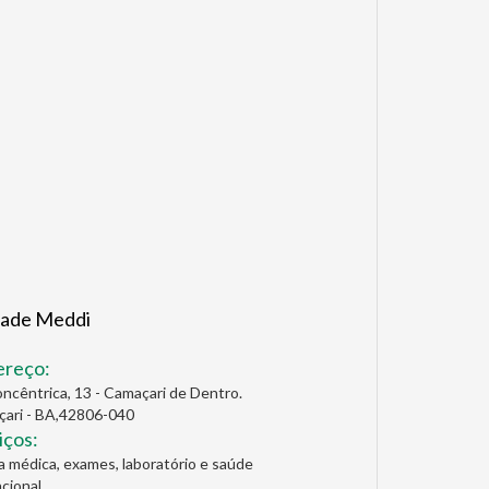
dade Meddi
ereço:
oncêntrica, 13 - Camaçari de Dentro.
ari - BA,42806-040
iços:
ca médica, exames, laboratório e saúde
cional.