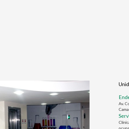
Uni
End
Av. C
Camaç
Serv
Clíni
ocupa