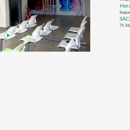
Horá
Segun
SAC
71 3