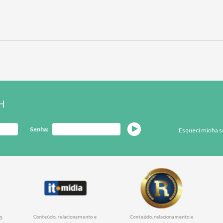
SH
Senha:
Esqueci minha 
Conteúdo, relacionamento e
Conteúdo, relacionamento e
5