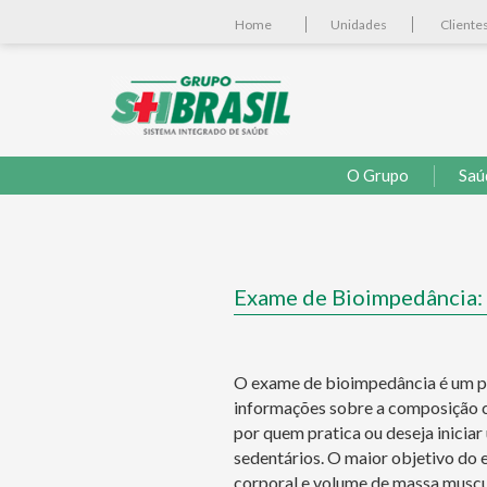
Home
Unidades
Cliente
O Grupo
Saú
Exame de Bioimpedância: 
O exame de bioimpedância é um pr
informações sobre a composição co
por quem pratica ou deseja iniciar
sedentários. O maior objetivo do 
corporal e volume de massa muscu