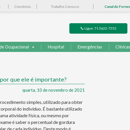
s
Convênios
Trabalhe Conosco
Canal do Forne
Ligue: 71 3622-7555
de Ocupacional
Hospital
Emergências
Clínica
por que ele é importante?
quarta, 10 de novembro de 2021
ocedimento simples, utilizado para obter
rporal do indivíduo. É bastante utilizado
 uma atividade física, ou mesmo por
exame é saber o percentual de gordura
lar de cada indivíduo. Deste modo é