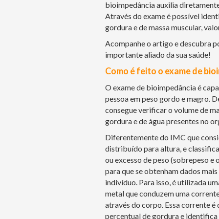
bioimpedância auxilia diretamente
Através do exame é possível ident
gordura e de massa muscular, valo
Acompanhe o artigo e descubra p
importante aliado da sua saúde!
Como é feito o exame de bio
O exame de bioimpedância é capaz
pessoa em peso gordo e magro. Des
consegue verificar o volume de ma
gordura e de água presentes no o
Diferentemente do IMC que consid
distribuído para altura, e classifi
ou excesso de peso (sobrepeso e o
para que se obtenham dados mais 
indivíduo. Para isso, é utilizada u
metal que conduzem uma corrente 
através do corpo. Essa corrente é q
percentual de gordura e identific